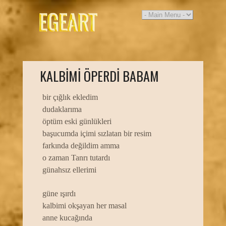
KALBIMI ÖPERDI BABAM
bir çığlık ekledim
dudaklarıma
öptüm eski günlükleri
başucumda içimi sızlatan bir resim
farkında değildim amma
o zaman Tanrı tutardı
günahsız ellerimi
güne ışırdı
kalbimi okşayan her masal
anne kucağında